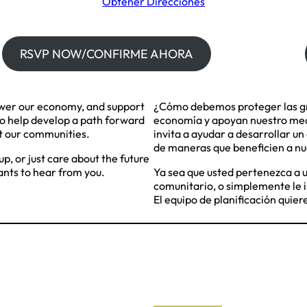
Obtener Direcciones
RSVP NOW/CONFIRME AHORA
ower our economy, and support
¿Cómo debemos proteger las gr
to help develop a path forward
economía y apoyan nuestro medi
it our communities.
invita a ayudar a desarrollar u
de maneras que beneficien a n
, or just care about the future
ants to hear from you.
Ya sea que usted pertenezca a un
comunitario, o simplemente le i
El equipo de planificación quier