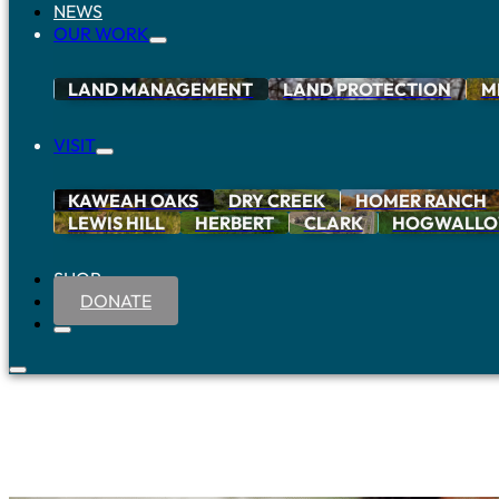
NEWS
OUR WORK
LAND MANAGEMENT
LAND PROTECTION
M
VISIT
KAWEAH OAKS
DRY CREEK
HOMER RANCH
LEWIS HILL
HERBERT
CLARK
HOGWALL
SHOP
DONATE