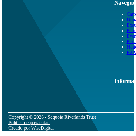
Navegue
Carr
Don
Excu
Perm
Even
Port
Noti
R2P
Informac
Copyright © 2026 - Sequoia Riverlands Trust
Política de privacidad
Creado por
WiseDigital