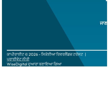
ਜਾਣਕ
ਕਾਪੀਰਾਈਟ © 2026 - ਸਿਕੋਈਆ ਰਿਵਰਲੈਂਡਜ਼ ਟਰੱਸਟ
ਪਰਾਈਵੇਟ ਨੀਤੀ
WiseDigital
ਦੁਆਰਾ ਬਣਾਇਆ ਗਿਆ