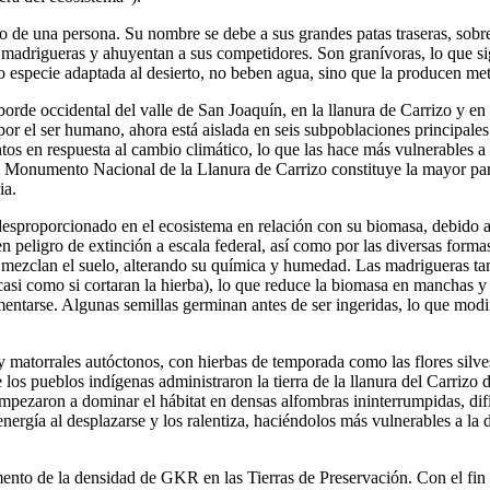
 de una persona. Su nombre se debe a sus grandes patas traseras, sobre
us madrigueras y ahuyentan a sus competidores. Son granívoras, lo que s
specie adaptada al desierto, no beben agua, sino que la producen metab
orde occidental del valle de San Joaquín, en la llanura de Carrizo y en
por el ser humano, ahora está aislada en seis subpoblaciones principales
tos en respuesta al cambio climático, lo que las hace más vulnerables a 
 Monumento Nacional de la Llanura de Carrizo constituye la mayor parte 
ia.
esproporcionado en el ecosistema en relación con su biomasa, debido 
n peligro de extinción a escala federal, así como por las diversas form
 mezclan el suelo, alterando su química y humedad. Las madrigueras tam
casi como si cortaran la hierba), lo que reduce la biomasa en manchas y
ntarse. Algunas semillas germinan antes de ser ingeridas, lo que modif
 matorrales autóctonos, con hierbas de temporada como las flores silvestr
 pueblos indígenas administraron la tierra de la llanura del Carrizo du
empezaron a dominar el hábitat en densas alfombras ininterrumpidas, 
energía al desplazarse y los ralentiza, haciéndolos más vulnerables a 
to de la densidad de GKR en las Tierras de Preservación. Con el fin de