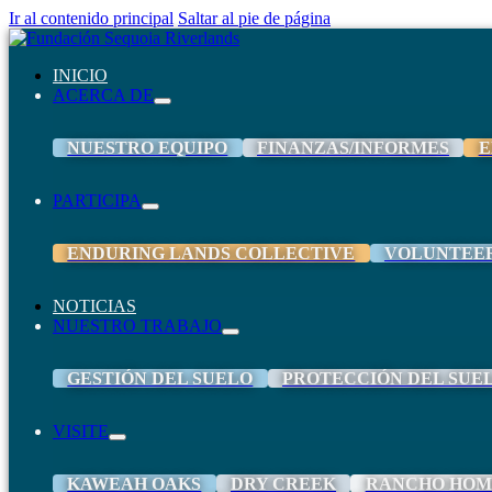
Ir al contenido principal
Saltar al pie de página
INICIO
ACERCA DE
NUESTRO EQUIPO
FINANZAS/INFORMES
E
PARTICIPA
ENDURING LANDS COLLECTIVE
VOLUNTEE
NOTICIAS
NUESTRO TRABAJO
GESTIÓN DEL SUELO
PROTECCIÓN DEL SUE
VISITE
KAWEAH OAKS
DRY CREEK
RANCHO HOM