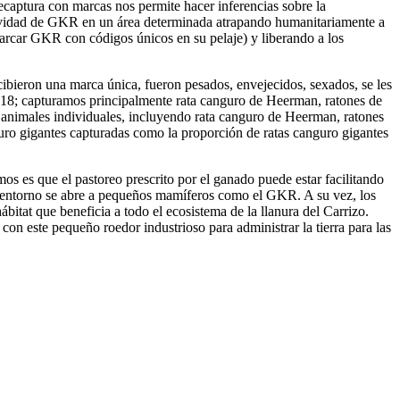
captura con marcas nos permite hacer inferencias sobre la
ctividad de GKR en un área determinada atrapando humanitariamente a
arcar GKR con códigos únicos en su pelaje) y liberando a los
cibieron una marca única, fueron pesados, envejecidos, sexados, se les
2018; capturamos principalmente rata canguro de Heerman, ratones de
3 animales individuales, incluyendo rata canguro de Heerman, ratones
guro gigantes capturadas como la proporción de ratas canguro gigantes
os es que el pastoreo prescrito por el ganado puede estar facilitando
l entorno se abre a pequeños mamíferos como el GKR. A su vez, los
itat que beneficia a todo el ecosistema de la llanura del Carrizo.
on este pequeño roedor industrioso para administrar la tierra para las