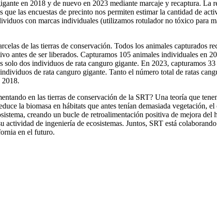
igante en 2018 y de nuevo en 2023 mediante marcaje y recaptura. La re
s que las encuestas de precinto nos permiten estimar la cantidad de a
viduos con marcas individuales (utilizamos rotulador no tóxico para m
rcelas de las tierras de conservación. Todos los animales capturados re
uctivo antes de ser liberados. Capturamos 105 animales individuales en 
mos solo dos individuos de rata canguro gigante. En 2023, capturamos 3
 individuos de rata canguro gigante. Tanto el número total de ratas can
en 2018.
mentando en las tierras de conservación de la SRT? Una teoría que tenem
duce la biomasa en hábitats que antes tenían demasiada vegetación, e
stema, creando un bucle de retroalimentación positiva de mejora del háb
 actividad de ingeniería de ecosistemas. Juntos, SRT está colaborando c
ornia en el futuro.