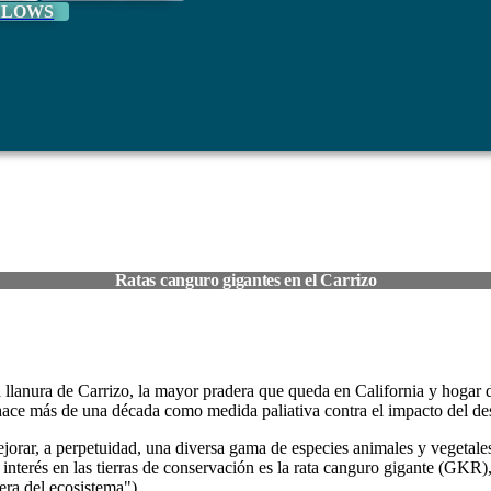
LLOWS
Ratas canguro gigantes en el Carrizo
 llanura de Carrizo, la mayor pradera que queda en California y hogar
 hace más de una década como medida paliativa contra el impacto del des
ejorar, a perpetuidad, una diversa gama de especies animales y vegetales
interés en las tierras de conservación es la rata canguro gigante (GKR),
era del ecosistema").