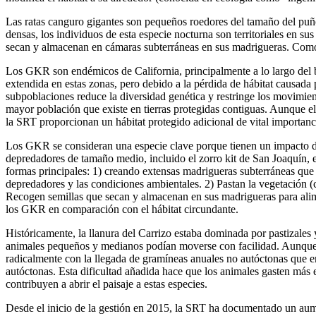
Las ratas canguro gigantes son pequeños roedores del tamaño del puño
densas, los individuos de esta especie nocturna son territoriales en s
secan y almacenan en cámaras subterráneas en sus madrigueras. Como e
Los GKR son endémicos de California, principalmente a lo largo del b
extendida en estas zonas, pero debido a la pérdida de hábitat causada 
subpoblaciones reduce la diversidad genética y restringe los movimien
mayor población que existe en tierras protegidas contiguas. Aunque el
la SRT proporcionan un hábitat protegido adicional de vital importanc
Los GKR se consideran una especie clave porque tienen un impacto d
depredadores de tamaño medio, incluido el zorro kit de San Joaquín, e
formas principales: 1) creando extensas madrigueras subterráneas que
depredadores y las condiciones ambientales. 2) Pastan la vegetación (
Recogen semillas que secan y almacenan en sus madrigueras para alime
los GKR en comparación con el hábitat circundante.
Históricamente, la llanura del Carrizo estaba dominada por pastizales y
animales pequeños y medianos podían moverse con facilidad. Aunque los
radicalmente con la llegada de gramíneas anuales no autóctonas que 
autóctonas. Esta dificultad añadida hace que los animales gasten más 
contribuyen a abrir el paisaje a estas especies.
Desde el inicio de la gestión en 2015, la SRT ha documentado un aumen