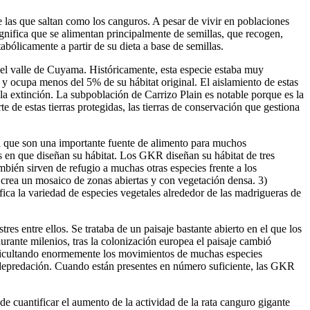
 las que saltan como los canguros. A pesar de vivir en poblaciones
ignifica que se alimentan principalmente de semillas, que recogen,
ólicamente a partir de su dieta a base de semillas.
 el valle de Cuyama. Históricamente, esta especie estaba muy
 y ocupa menos del 5% de su hábitat original. El aislamiento de estas
la extinción. La subpoblación de Carrizo Plain es notable porque es la
de estas tierras protegidas, las tierras de conservación que gestiona
a que son una importante fuente de alimento para muchos
as en que diseñan su hábitat. Los GKR diseñan su hábitat de tres
bién sirven de refugio a muchas otras especies frente a los
 crea un mosaico de zonas abiertas y con vegetación densa. 3)
ica la variedad de especies vegetales alrededor de las madrigueras de
es entre ellos. Se trataba de un paisaje bastante abierto en el que los
rante milenios, tras la colonización europea el paisaje cambió
dificultando enormemente los movimientos de muchas especies
la depredación. Cuando están presentes en número suficiente, las GKR
 cuantificar el aumento de la actividad de la rata canguro gigante