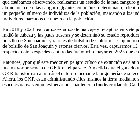
que estábamos observando, realizamos un estudio de la rata canguro g
abundancia de ratas canguro gigantes en un área determinada, mientra
un pequeño número de individuos de la población, marcando a los indi
individuos marcados de nuevo en la población.
En 2018 y 2023 realizamos estudios de marcaje y recaptura en siete pa
midió la cabeza y las patas traseras y se determinó su estado reprod
bolsillo de San Joaquín y ratones de bolsillo de California. Captura
de bolsillo de San Joaquín y ratones ciervos. Esta vez, capturamos 12
respecto a otras especies capturadas fue mucho mayor en 2023 que 
Entonces, ¿por qué este roedor en peligro crítico de extinción está au
una mayor presencia de GKR en el paisaje. A medida que el ganado re
GKR transforman aún más el entorno mediante la ingeniería de su ecosi
Ahora, los GKR están administrando ellos mismos la tierra mediante su
especies nativas en un esfuerzo por mantener la biodiversidad de Calif