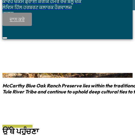
ਕਾਵੇਹ ਓਕਸ
ਡ੍ਰਾਈ ਕਰੀਕ
ਹੋਮਰ ਰੈਂਚ
ਬਲੂ ਓਕ
ਲੇਵਿਸ ਹਿੱਲ
ਹਰਬਰਟ
ਕਲਾਰਕ
ਹੌਗਵਾਲਜ਼
ਦੁਕਾਨ
ਦਾਨ ਕਰੋ
McCarthy Blue Oak Ranch Preserve lies within the traditional
Tule River Tribe and continue to uphold deep cultural ties to t
ਉੱਥੇ ਪਹੁੰਚਣਾ