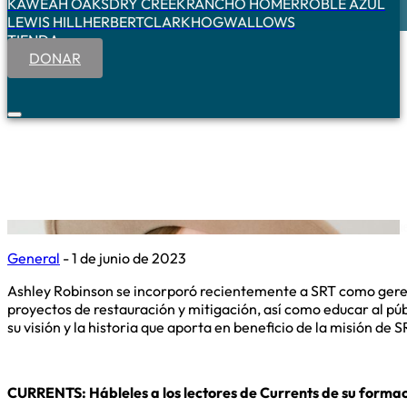
KAWEAH OAKS
DRY CREEK
RANCHO HOMER
ROBLE AZUL
LEWIS HILL
HERBERT
CLARK
HOGWALLOWS
TIENDA
DONAR
El nu
General
- 1 de junio de 2023
Ashley Robinson se incorporó recientemente a SRT como gerent
proyectos de restauración y mitigación, así como educar al púb
su visión y la historia que aporta en beneficio de la misión de
CURRENTS: Hábleles a los lectores de Currents de su forma