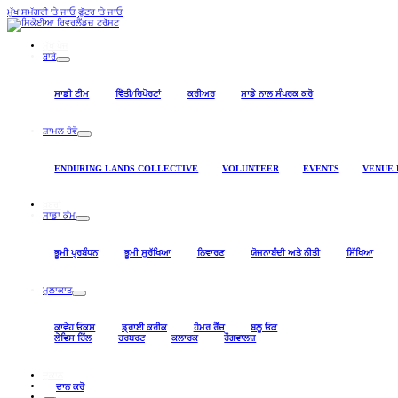
ਮੁੱਖ ਸਮੱਗਰੀ 'ਤੇ ਜਾਓ
ਫੁੱਟਰ 'ਤੇ ਜਾਓ
ਮੁੱਖ ਪੇਜ
ਬਾਰੇ
ਸਾਡੀ ਟੀਮ
ਵਿੱਤੀ/ਰਿਪੋਰਟਾਂ
ਕਰੀਅਰ
ਸਾਡੇ ਨਾਲ ਸੰਪਰਕ ਕਰੋ
ਸ਼ਾਮਲ ਹੋਵੋ
ENDURING LANDS COLLECTIVE
VOLUNTEER
EVENTS
VENUE 
ਖ਼ਬਰਾਂ
ਸਾਡਾ ਕੰਮ
ਭੂਮੀ ਪ੍ਰਬੰਧਨ
ਭੂਮੀ ਸੁਰੱਖਿਆ
ਨਿਵਾਰਣ
ਯੋਜਨਾਬੰਦੀ ਅਤੇ ਨੀਤੀ
ਸਿੱਖਿਆ
ਮੁਲਾਕਾਤ
ਕਾਵੇਹ ਓਕਸ
ਡ੍ਰਾਈ ਕਰੀਕ
ਹੋਮਰ ਰੈਂਚ
ਬਲੂ ਓਕ
ਲੇਵਿਸ ਹਿੱਲ
ਹਰਬਰਟ
ਕਲਾਰਕ
ਹੌਗਵਾਲਜ਼
ਦੁਕਾਨ
ਦਾਨ ਕਰੋ