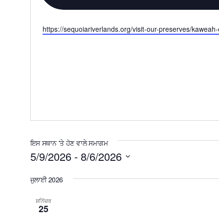
ਵੈੱਬਸਾਈਟ
https://sequoiariverlands.org/visit-our-preserves/kaweah
ਇਸ ਸਥਾਨ 'ਤੇ ਹੋਣ ਵਾਲੇ ਸਮਾਗਮ
5/9/2026
 - 
8/6/2026
ਤਾਰੀਖ
ਚੁਣੋ।
ਜੁਲਾਈ 2026
ਸ਼ਨਿੱਚਰ
25