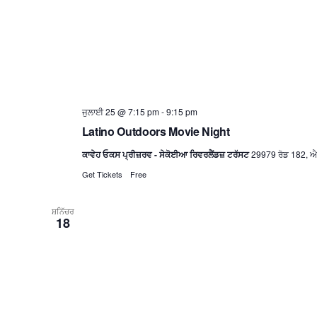
ਜੁਲਾਈ 25 @ 7:15 pm
-
9:15 pm
Latino Outdoors Movie Night
ਕਾਵੇਹ ਓਕਸ ਪ੍ਰੀਜ਼ਰਵ - ਸੇਕੋਈਆ ਰਿਵਰਲੈਂਡਜ਼ ਟਰੱਸਟ
29979 ਰੋਡ 182, ਐ
Get Tickets
Free
ਸ਼ਨਿੱਚਰ
18