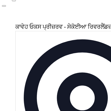
ਕਾਵੇਹ ਓਕਸ ਪ੍ਰੀਜ਼ਰਵ - ਸੇਕੋਈਆ ਰਿਵਰਲੈਂਡਜ