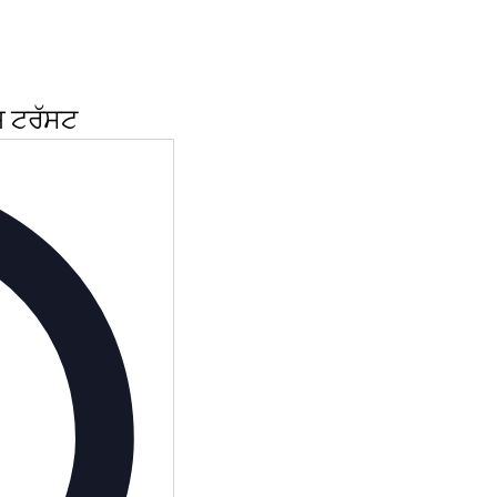
਼ ਟਰੱਸਟ
ਪਤਾ